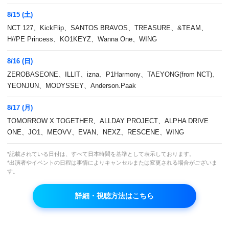
8/15 (土)
NCT 127、KickFlip、SANTOS BRAVOS、TREASURE、&TEAM、
H//PE Princess、KO1KEYZ、Wanna One、WING
8/16 (日)
ZEROBASEONE、ILLIT、izna、P1Harmony、TAEYONG(from NCT)、
YEONJUN、MODYSSEY、Anderson.Paak
8/17 (月)
TOMORROW X TOGETHER、ALLDAY PROJECT、ALPHA DRIVE
いつもMnetをご視聴いただきありがとうございます。
ONE、JO1、MEOVV、EVAN、NEXZ、RESCENE、WING
7月は下記番組の放送に変更がございます。
予めご了承いただきますようお願い申し上げます。
*記載されている日付は、すべて日本時間を基準として表示しております。
*出演者やイベントの日程は事情によりキャンセルまたは変更される場合がございま
す。
▼7月変更案内
詳細・視聴方法はこちら
■M COUNTDOWN