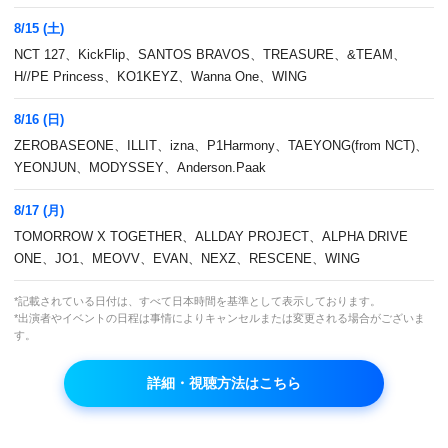
ど期間限定で1話無料配信も！
8/15 (土)
2024/2/26
NCT 127、KickFlip、SANTOS BRAVOS、TREASURE、&TEAM、
H//PE Princess、KO1KEYZ、Wanna One、WING
8/16 (日)
ZEROBASEONE、ILLIT、izna、P1Harmony、TAEYONG(from NCT)、
YEONJUN、MODYSSEY、Anderson.Paak
8/17 (月)
TOMORROW X TOGETHER、ALLDAY PROJECT、ALPHA DRIVE
ONE、JO1、MEOVV、EVAN、NEXZ、RESCENE、WING
*記載されている日付は、すべて日本時間を基準として表示しております。
*出演者やイベントの日程は事情によりキャンセルまたは変更される場合がございま
す。
詳細・視聴方法はこちら