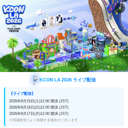
×
検索
番組表
視聴方法
新着情報
＜日本独占配信 新着コンテンツ配信決定！＞
「Kep1er Zone」「Born TO BTOB」「Cheating Trip 2 ～ウン
ビ・へウォン・ユリの友情旅行～」など期間限定で1話無料配信
も！
新着情報
KCON LA 2026 ライブ配信
【ライブ配信】
ニュース
2026年8月15日(土)12:00 開演 (JST)
＜日本独占配信 新着コンテンツ配信決定！＞
2026年8月16日(日)12:00 開演 (JST)
「Kep1er Zone」「Born TO BTOB」「Cheating
2026年8月17日(月)12:00 開演 (JST)
※現場状況により前後する場合がございます。
Trip 2 ～ウンビ・へウォン・ユリの友情旅行～」な