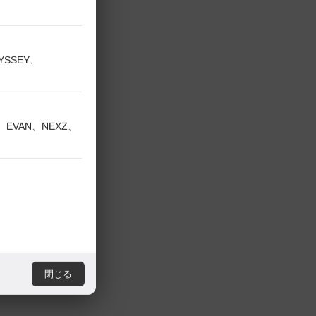
DYSSEY、
V、EVAN、NEXZ、
閉じる