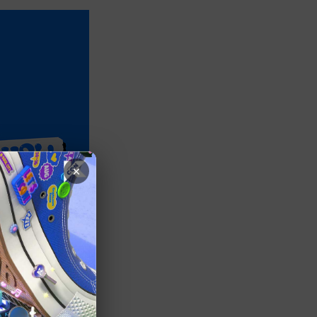
×
ーを果たす