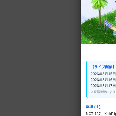
PLEDIS En
PLEDIS En
プとして、デビ
放送でお届け！
タイトル曲をは
ーでしか見るこ
の姿に引き込ま
【ライブ配信】
2026年8月15日(
6人の少年たち
2026年8月16日(
TWSの記念す
2026年8月17日(
※現場状況により
2024年1月22
120分(予定)
8/15 (土)
NCT 127、KickF