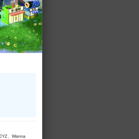
る新人ボーイズグルー
ョーを日韓同時
、デビューショ
美あふれる彼ら
KEYZ、Wanna