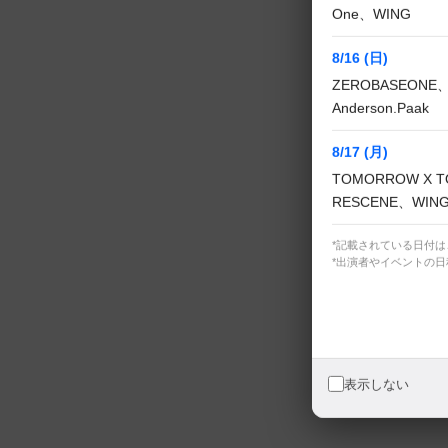
※日韓同時放送
One、WING
8/16 (日)
ⓒ CJ ENM Co., Ltd, Al
ZEROBASEONE、
Anderson.Paak
TWS
8/17 (月)
TOMORROW X T
RESCENE、WIN
関連番組
*記載されている日付
*出演者やイベントの
TWS DEBUT 
表示しない