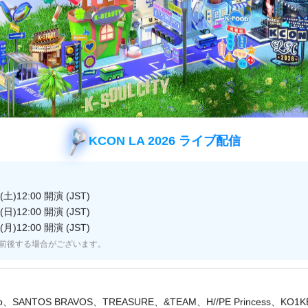
tertainment所属の6人組新人ボーイズグループTWS！
tertainmentがSEVENTEEN以降、約9年ぶりに披露す
ュー前から大きな注目を集めている彼らのデビューシ
じめとする華やかな新曲ステージの初披露はもちろん
とのできないスペシャルコーナーまで、爽やかな少年
KCON LA 2026 ライブ配信
れること間違いなし！
土)12:00 開演 (JST)
の初々しい魅力がたっぷり詰まった
日)12:00 開演 (JST)
べき単独デビューショーをお楽しみに！
月)12:00 開演 (JST)
前後する場合がございます。
日(月)19:00～日韓同時放送・配信
lip、SANTOS BRAVOS、TREASURE、&TEAM、H//PE Princess、KO1