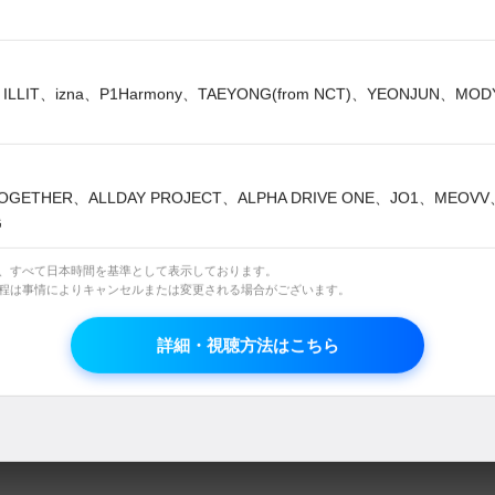
のため、日本語字幕はございません。
l Rights Reserved
ILLIT、izna、P1Harmony、TAEYONG(from NCT)、YEONJUN、MO
OGETHER、ALLDAY PROJECT、ALPHA DRIVE ONE、JO1、MEOV
G
は、すべて日本時間を基準として表示しております。
日程は事情によりキャンセルまたは変更される場合がございます。
SHOW 字幕版
詳細・視聴方法はこちら